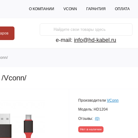
О КОМПАНИИ
VCONN
ГАРАНТИЯ
ОПЛАТА
варов
e-mail:
info@hd-kabel.ru
conn/
 /Vconn/
Производители
VConn
Модель:
HD1204
Отзывы:
(0)
Нет в наличии