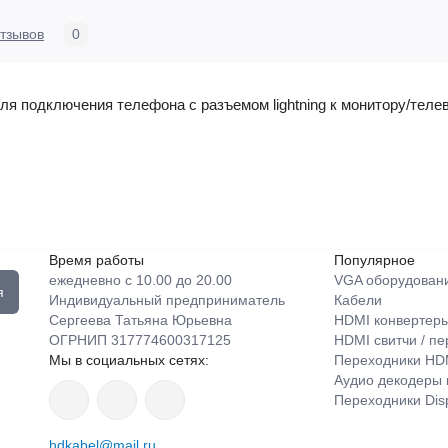
тзывов
0
ля подключения телефона с разъемом lightning к монитору/тел
Время работы
Популярное
ежедневно с 10.00 до 20.00
VGA оборудован
я
Индивидуальный предприниматель
Кабели
Сергеева Татьяна Юрьевна
HDMI конвертер
ОГРНИП 317774600317125
HDMI свитчи / п
Мы в социальных сетях:
Переходники HD
Аудио декодеры 
Переходники Disp
hdkabel@mail.ru