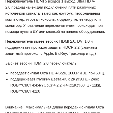
Переключатель HDMI 5 входов 1 выход Ultra HD V-
2.0
предназначен для подключения пяти различных
источников сигнала, таких как ноутбук, персональный
компьютер, игровая консоль, к одному телевизору или
монитору. Управление переключателем происходит при
помощи пульта ДУ или кнопкой на панель оборудования.
Переключатель имеет версию HDMI 2.0, DVI 1.0 и
поддерживает протокол защиты HDCP 2.2 (снимаем
защитный протокол с Applе, BluRey, Триколор и т.д.)
За счет версии HDMI 2.0 переключатель:
передает сигнал Ultra HD 4Кх2К, 1080P и 3D при 60Гц.
поддерживает глубину цвета 4K x 2K@30Гц - 24bit
RGB/YCbCr 4:4:4/YCbCr 4:2:2 и 4Kx2K@60Гц - 12bit,
RGB/YCbCr 4:2:0
Внимание
: Максимальная длина передачи сигнала Ultra