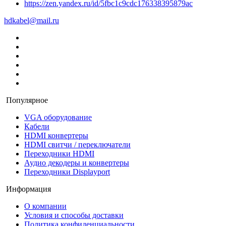
https://zen.yandex.ru/id/5fbc1c9cdc176338395879ac
hdkabel@mail.ru
Популярное
VGA оборудование
Кабели
HDMI конвертеры
HDMI свитчи / переключатели
Переходники HDMI
Аудио декодеры и конвертеры
Переходники Displayport
Информация
О компании
Условия и способы доставки
Политика конфиденциальности