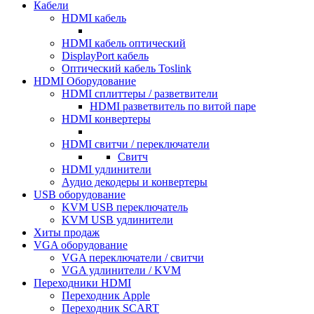
Кабели
HDMI кабель
HDMI кабель оптический
DisplayPort кабель
Оптический кабель Toslink
HDMI Оборудование
HDMI сплиттеры / разветвители
HDMI разветвитель по витой паре
HDMI конвертеры
HDMI свитчи / переключатели
Свитч
HDMI удлинители
Аудио декодеры и конвертеры
USB оборудование
KVM USB переключатель
KVM USB удлинители
Хиты продаж
VGA оборудование
VGA переключатели / свитчи
VGA удлинители / KVM
Переходники HDMI
Переходник Apple
Переходник SCART