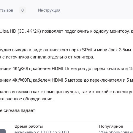
тзывов
0
Инструкция
ltra HD (3D, 4K*2K)
позволяет подключить к одному монитору, 
удио выхода в виде оптического порта SPdif и мини Jack 3,5мм
к с источников сигнала отдельно от монитора.
ением 4К@30Гц кабелем HDMI 15 метров до переключателя и 15
ением 4К@60Гц кабелем HDMI 5 метров до переключателя и 5 м
алов возможно как с помощью пульта, так и кнопкой с панели 
включенное оборудование.
 сигнала падает.
Время работы
Популярное
ежедневно с 10.00 до 20.00
VGA оборудован