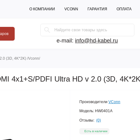
О КОМПАНИИ
VCONN
ГАРАНТИЯ
ОПЛАТА
варов
e-mail:
info@hd-kabel.ru
.0 (3D, 4K*2K) /Vconn/
MI 4х1+S/PDFI Ultra HD v 2.0 (3D, 4K*2K
Производители
VConn
Модель:
HW0401A
Отзывы:
(0)
Есть в наличии