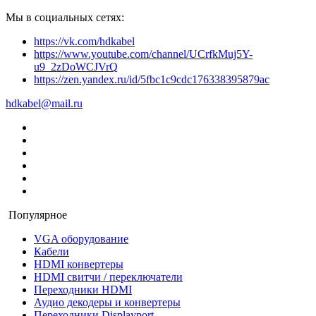
Мы в социальных сетях:
https://vk.com/hdkabel
https://www.youtube.com/channel/UCrfkMuj5Y-
u9_2zDoWCJVrQ
https://zen.yandex.ru/id/5fbc1c9cdc176338395879ac
hdkabel@mail.ru
Популярное
VGA оборудование
Кабели
HDMI конвертеры
HDMI свитчи / переключатели
Переходники HDMI
Аудио декодеры и конвертеры
Переходники Displayport