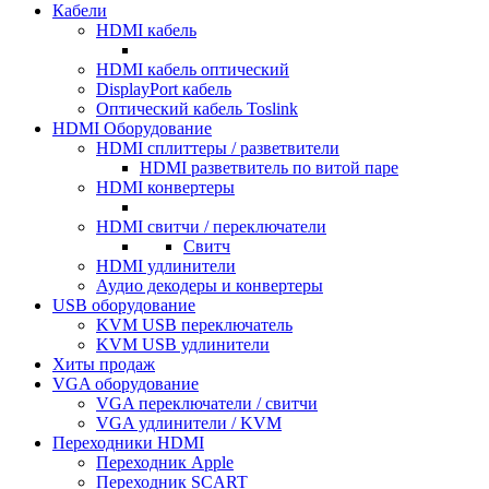
Кабели
HDMI кабель
HDMI кабель оптический
DisplayPort кабель
Оптический кабель Toslink
HDMI Оборудование
HDMI сплиттеры / разветвители
HDMI разветвитель по витой паре
HDMI конвертеры
HDMI свитчи / переключатели
Свитч
HDMI удлинители
Аудио декодеры и конвертеры
USB оборудование
KVM USB переключатель
KVM USB удлинители
Хиты продаж
VGA оборудование
VGA переключатели / свитчи
VGA удлинители / KVM
Переходники HDMI
Переходник Apple
Переходник SCART