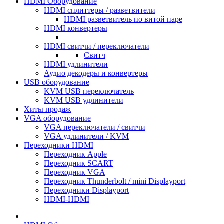
HDMI Оборудование
HDMI сплиттеры / разветвители
HDMI разветвитель по витой паре
HDMI конвертеры
HDMI свитчи / переключатели
Свитч
HDMI удлинители
Аудио декодеры и конвертеры
USB оборудование
KVM USB переключатель
KVM USB удлинители
Хиты продаж
VGA оборудование
VGA переключатели / свитчи
VGA удлинители / KVM
Переходники HDMI
Переходник Apple
Переходник SCART
Переходник VGA
Переходник Thunderbolt / mini Displayport
Переходники Displayport
HDMI-HDMI