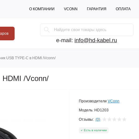
О КОМПАНИИ
VCONN
ГАРАНТИЯ
ОПЛАТА
варов
e-mail:
info@hd-kabel.ru
ик USB TYPE-C в HDMI /Vconn/
 HDMI /Vconn/
Производители
VConn
Модель:
HD1203
Отзывы:
(0)
Есть в наличии