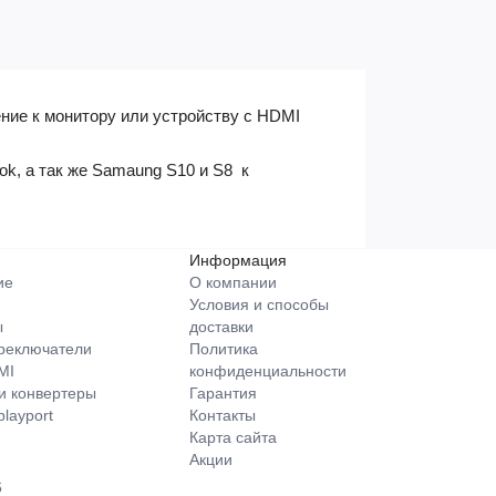
ние к монитору или устройству с HDMI
ok, а так же
Samaung S10 и S8
к
Информация
ие
О компании
Условия и способы
ы
доставки
ереключатели
Политика
MI
конфиденциальности
и конвертеры
Гарантия
layport
Контакты
Карта сайта
Акции
6