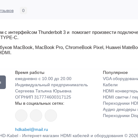
тзывов
0
м с интерфейсом
Thunderbolt 3 и
помогает произвести подключе
 TYPE-C.
буков MacBook, MacBook Pro, Chrome
Book Pixel,
Huawei MateBo
HDMI.
Время работы
Популярное
ежедневно с 10.00 до 20.00
VGA оборудован
я
Индивидуальный предприниматель
Кабели
Сергеева Татьяна Юрьевна
HDMI конвертер
ОГРНИП 317774600317125
HDMI свитчи / п
Мы в социальных сетях:
Переходники HD
Аудио декодеры 
Переходники Disp
hdkabel@mail.ru
HD-Kabel - Интернет-магазин HDMI кабелей и оборудования © 202