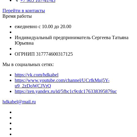
+7 965 167-41-43
Перейти в контакты
Время работы
ежедневно с 10.00 до 20.00
Индивидуальный предприниматель Сергеева Татьяна
Юрьевна
ОГРНИП 317774600317125
Мы в социальных сетях:
https://vk.com/hdkabel
https://www.youtube.com/channel/UCrfkMuj5Y-
u9_2zDoWCJVrQ
https://zen.yandex.ru/id/5fbc1c9cdc176338395879ac
hdkabel@mail.ru