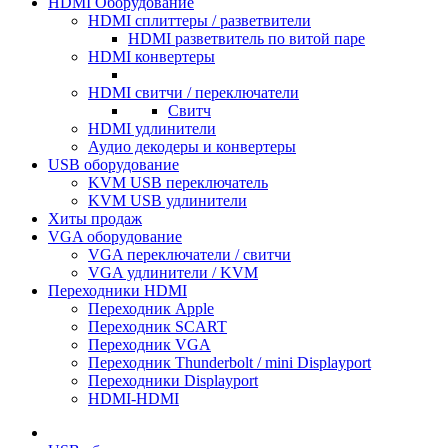
HDMI Оборудование
HDMI сплиттеры / разветвители
HDMI разветвитель по витой паре
HDMI конвертеры
HDMI свитчи / переключатели
Свитч
HDMI удлинители
Аудио декодеры и конвертеры
USB оборудование
KVM USB переключатель
KVM USB удлинители
Хиты продаж
VGA оборудование
VGA переключатели / свитчи
VGA удлинители / KVM
Переходники HDMI
Переходник Apple
Переходник SCART
Переходник VGA
Переходник Thunderbolt / mini Displayport
Переходники Displayport
HDMI-HDMI