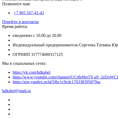
Позвоните нам:
+7 965 167-41-43
Перейти в контакты
Время работы
ежедневно с 10.00 до 20.00
Индивидуальный предприниматель Сергеева Татьяна Юр
ОГРНИП 317774600317125
Мы в социальных сетях:
https://vk.com/hdkabel
https://www.youtube.com/channel/UCrfkMuj5Y-u9_2zDoWC
https://zen.yandex.ru/id/5fbc1c9cdc176338395879ac
hdkabel@mail.ru