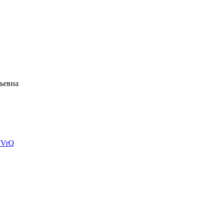
ьевна
JVrQ