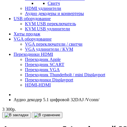
Свитч
HDMI удлинители
Аудио декодеры и конвертеры
USB оборудование
KVM USB переключатель
KVM USB удлинители
Хиты продаж
VGA оборудование
VGA переключатели / свитчи
VGA удлинители / KVM
Переходники HDMI
Переходник Apple
Переходник SCART
Переходник VGA
Переходник Thunderbolt / mini Displayport
Переходники Displayport
HDMI-HDMI
Аудио декодер 5.1 цифровой 32DAJ /Vconn/
3 300р.