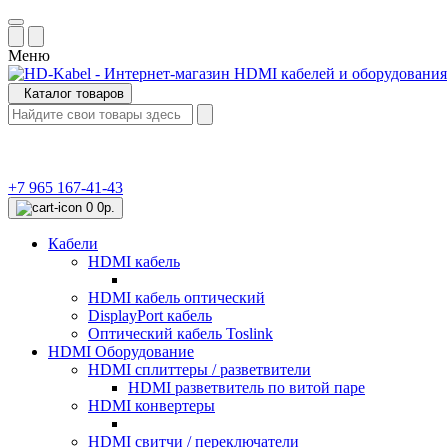
Меню
Каталог товаров
+7 965 167-41-43
0
0р.
Кабели
HDMI кабель
HDMI кабель оптический
DisplayPort кабель
Оптический кабель Toslink
HDMI Оборудование
HDMI сплиттеры / разветвители
HDMI разветвитель по витой паре
HDMI конвертеры
HDMI свитчи / переключатели