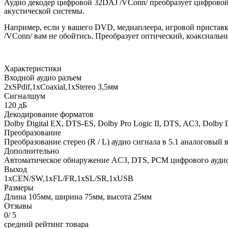
Аудио декодер цифровой 32DAJ /VConn/ преобразует цифровой а
акустической системы.
Например, если у вашего DVD, медиаплеера, игровой приставки
/VConn/ вам не обойтись. Преобразует оптический, коаксиальн
Характеристики
Входной аудио разъем
2хSPdif,1xCoaxial,1xStereo 3,5мм
Сигналшум
120 дБ
Декодирование форматов
Dolby Digital EX, DTS-ES, Dolby Pro Logic II, DTS, AC3, Dolby Di
Преобразование
Преобразование стерео (R / L) аудио сигнала в 5.1 аналоговый
Дополнительно
Автоматическое обнаружение AC3, DTS, PCM цифрового аудио
Выход
1хCEN/SW,1хFL/FR,1хSL/SR,1хUSB
Размеры
Длина 105мм, ширина 75мм, высота 25мм
Отзывы
0
/ 5
средний рейтинг товара