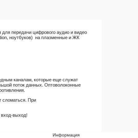
я для передачи цифрового аудио и видео
ation, ноутбуков) на плазменные и ЖК
едным каналам, которые еще
служат
льшой поток данных. Оптоволоконные
ротивления.
т сломаться.
При
о вход-выход!
Информация