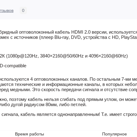
тзывов
0
ибридный оптоволоконный кабель HDMI 2.0 версии, используетс
мех с источников (плеер Blu-ray, DVD, устройства с HD, PlaySt
х2К (1080p@120Hz, 3840×2160@50/60Hz и 4096×2160@60Hz)
D-compatible
используются 4 оптоволоконных каналов.
По остальным 7-ми м
едаются технические и информационные каналы, в которых небо
ед медными. Это скорость передачи сигнала и отсутствие соп
кно, поэтому кабель нельзя сгибать под прямым углом, он може
либо дугой радиусом 80мм, либо петлей.
 сигнала, кабель является однонаправленным! Т.е. имеет строг
Время работы
Популярное