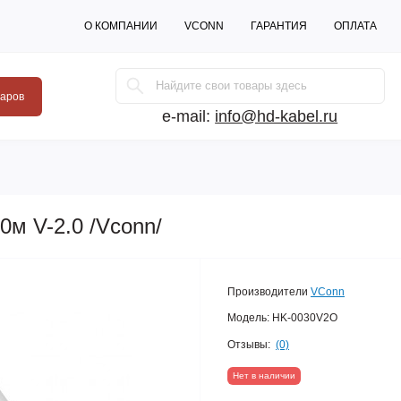
О КОМПАНИИ
VCONN
ГАРАНТИЯ
ОПЛАТА
варов
e-mail:
info@hd-kabel.ru
0м V-2.0 /Vconn/
Производители
VConn
Модель:
HK-0030V2O
Отзывы:
(0)
Нет в наличии